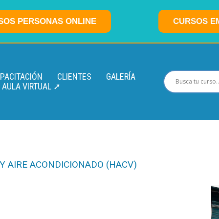
SOS PERSONAS ONLINE
CURSOS E
APACITACIÓN
CLIENTES
GALERÍA
AULA VIRTUAL ➚
Y AIRE ACONDICIONADO (HACV)