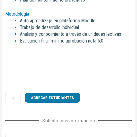
Metodología
Auto aprendizaje en plataforma Moodle
Trabajo de desarrollo individual
Análisis y conocimiento a través de unidades lectivas
Evaluación final: mínimo aprobación nota 5.0
CURSO
AGREGAR ESTUDIANTES
DE
MONTAJE
Y
Solicita mas Información
CONFIGURACIÓN
DE
SISTEMAS
Nombre