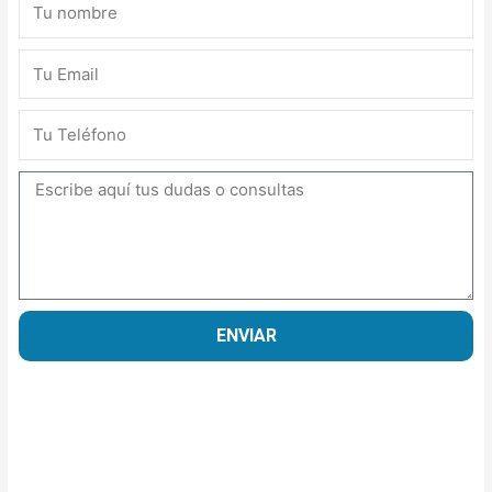
DE
ENERGÍA
Email
SOLAR
FOTOVOLTAICA
cantidad
Teléfono
Mensaje
ENVIAR