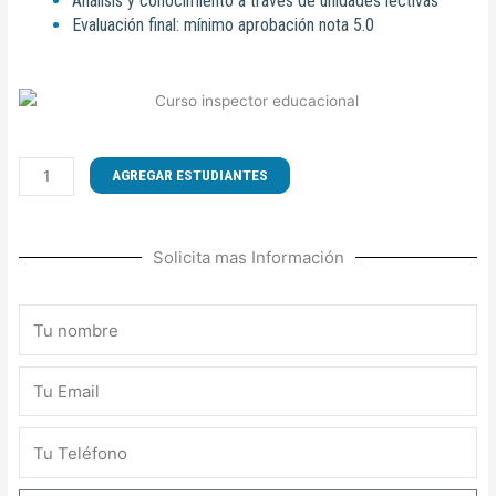
Análisis y conocimiento a través de unidades lectivas
Evaluación final: mínimo aprobación nota 5.0
CURSO
AGREGAR ESTUDIANTES
DE
INSPECCIÓN
EDUCACIONAL
Solicita mas Información
MENCIÓN
CONVIVENCIA
ESCOLAR
Nombre
cantidad
Email
Teléfono