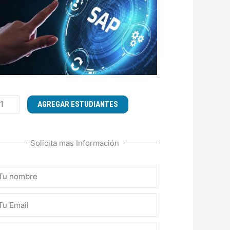
URSO
AGREGAR ESTUDIANTES
E
ANEJO
E
Solicita mas Información
AP
USINESS
ombre
NE
1]
ail
ntidad
léfono