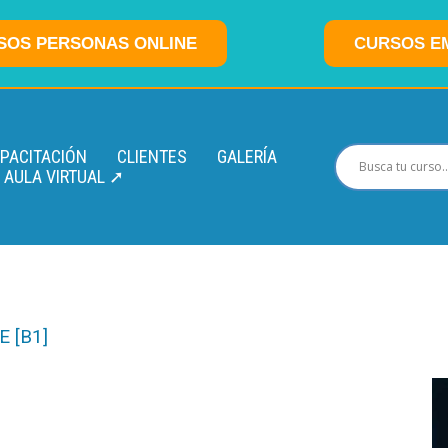
SOS PERSONAS ONLINE
CURSOS E
APACITACIÓN
CLIENTES
GALERÍA
AULA VIRTUAL ➚
 [B1]