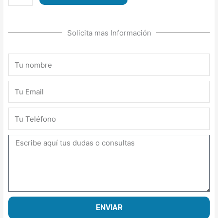
DE
MANIPULACIÓN
BÁSICA
Solicita mas Información
DE
EXPLOSIVOS
Y
Nombre
TRONADURAS
cantidad
Email
Teléfono
Mensaje
ENVIAR