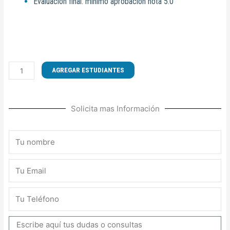
Evaluación final: mínimo aprobación nota 5.0
CURSO
AGREGAR ESTUDIANTES
DE
OPERACIÓN
DE
Solicita mas Información
CARGADOR
FRONTAL
cantidad
Nombre
Email
Teléfono
Mensaje