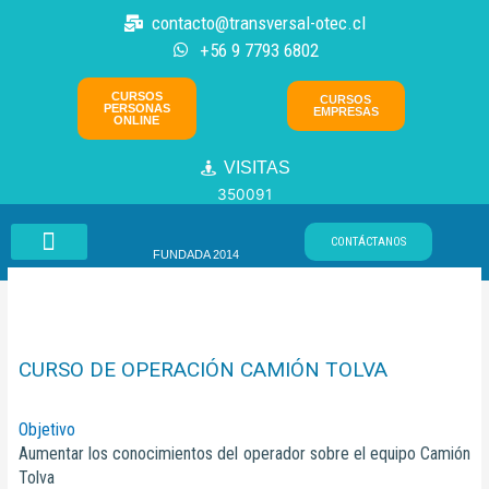
Ir
contacto@transversal-otec.cl
al
+56 9 7793 6802
contenido
CURSOS
CURSOS
PERSONAS
EMPRESAS
ONLINE
VISITAS
350091
CONTÁCTANOS
FUNDADA 2014
ÁREAS DE CAPACITACIÓN
AULA VIRTUAL ➚
CURSO DE OPERACIÓN CAMIÓN TOLVA
Objetivo
Aumentar los conocimientos del operador sobre el equipo
Camión
Tolva