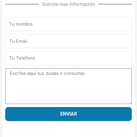
Solicita mas Información
CONFLICTOS
Y
MEDIACION
Nombre
cantidad
Email
Teléfono
Mensaje
ENVIAR