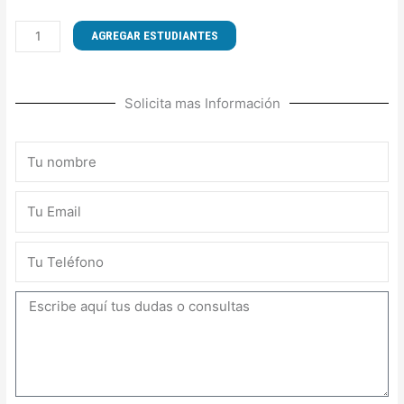
CURSO
AGREGAR ESTUDIANTES
DE
TÉCNICAS
DE
Solicita mas Información
ARMADO
E
INSPECCIÓN
Nombre
DE
ANDAMIOS
Email
cantidad
Teléfono
Mensaje