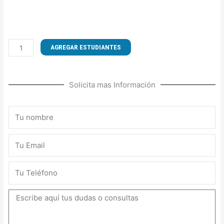
CURSO
AGREGAR ESTUDIANTES
DE
TÉCNICAS
DE
Solicita mas Información
MANEJO
DE
LA
Nombre
LEY
SUBCONTRATACIÓN
Email
Y
DERECHO
LABORAL
Teléfono
cantidad
Mensaje