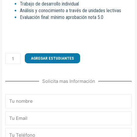
Trabajo de desarrollo individual
Análisis y conocimiento a través de unidades lectivas
Evaluación final: mínimo aprobación nota 5.0
CURSO
AGREGAR ESTUDIANTES
DE
TÉCNICAS
DE
Solicita mas Información
PRIMEROS
AUXILIOS-
RCP-
Nombre
DEA
Y
Email
OVACE
cantidad
Teléfono