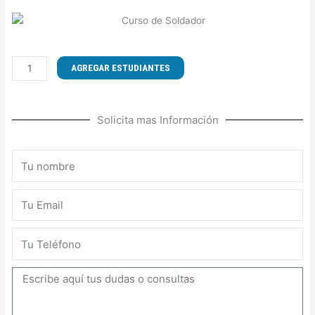
CURSO
AGREGAR ESTUDIANTES
DE
TÉCNICAS
DE
Solicita mas Información
SOLDADURA
AL
ARCO-
Nombre
MANUAL
Y
Email
OXICORTE
cantidad
Teléfono
Mensaje