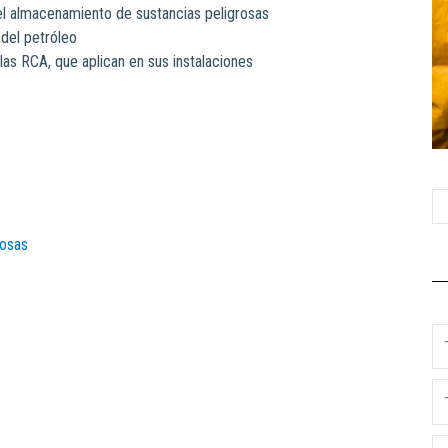
 el almacenamiento de sustancias peligrosas
del petróleo
las RCA, que aplican en sus instalaciones
C
D
rosas
T
D
T
Y
N
M
S
Em
P
ca
Te