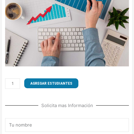
CURSO
AGREGAR ESTUDIANTES
DE
TÉCNICAS
DE
Solicita mas Información
VENTAS
Y
MANEJO
Nombre
COMERCIAL
cantidad