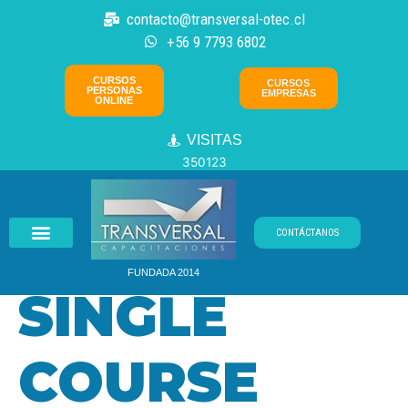
Ir
contacto@transversal-otec.cl
al
+56 9 7793 6802
contenido
CURSOS
CURSOS
PERSONAS
EMPRESAS
ONLINE
VISITAS
350123
CONTÁCTANOS
FUNDADA 2014
SINGLE
COURSE