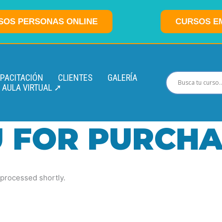
SOS PERSONAS ONLINE
CURSOS E
APACITACIÓN
CLIENTES
GALERÍA
AULA VIRTUAL ➚
 FOR PURCHA
 processed shortly.