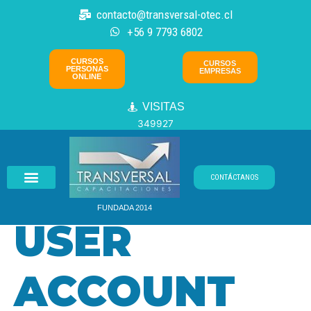
Ir
contacto@transversal-otec.cl
al
+56 9 7793 6802
contenido
CURSOS
CURSOS
PERSONAS
EMPRESAS
ONLINE
VISITAS
349927
CONTÁCTANOS
ÁREAS DE CAPACITACIÓN
AULA VIRTUAL ➚
FUNDADA 2014
USER
ACCOUNT